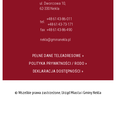
ul. Dworcowa 10,
62-330 Nekla
+48 61 43-86-011
tel.
+48 61 43-73-171
fax
+48 61 43-86-490
nekla@gminanekla.pl
PEŁNE DANE TELEADRESOWE »
POLITYKA PRYWATNOŚCI / RODO »
DEKLARACJA DOSTĘPNOŚCI »
© Wszelkie prawa zastrzeżone, Urząd Miasta i Gminy Nekla