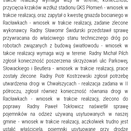
przycięcia krzaków wzdłuż stadionu GKS Płomień - wniosek w
trakcie realizacji, oraz zapytał o kwestię gniazda bocianiego w
Racławkach - wniosek w trakcie realizacji, zadanie zlecone
wykonawcy. Radny Sławomir Świdurski przedstawił sprawę
przywracania do właściwego stanu technicznego dróg po
robotach związanych z budową światłowodu - wniosek w
takcie realizacji wymaga wizji w terenie. Radny Michał Pilch
zgłosił konieczność poszerzenia skrzyżowań ulic Parkowej,
Słowackiego i Beutlera - wniosek w trakcie realizacji, prace
zostały zlecone. Radny Piotr Kostrzewski zgłosił potrzebę
utwardzenia drogi w Chwałszycach - realizacja zadania w II
półroczu, zgłosił również konieczność równania drogi w
Racławkach - wniosek w trakcie realizacji, zlecono do
poprawy. Radny Paweł Tokłowicz naświetlił sprawę
pojemników na odzież używaną usytuowanych w naszej
gminie - wniosek w trakcie realizacji, aczkolwiek trudno jest
ustalić właściciela, pojemniki usytuowane przy drodze