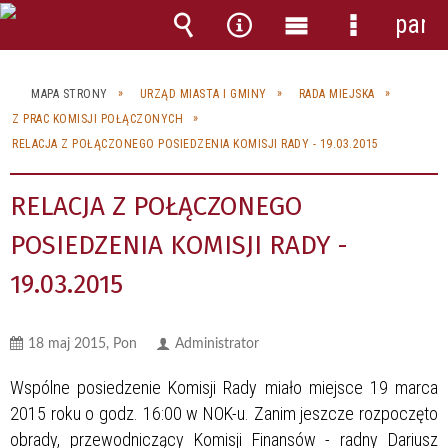
pane
Wyszukiwarka
Narzędzia
Menu
Menu
główne
szczegóło
MAPA STRONY
URZĄD MIASTA I GMINY
RADA MIEJSKA
Z PRAC KOMISJI POŁĄCZONYCH
RELACJA Z POŁĄCZONEGO POSIEDZENIA KOMISJI RADY - 19.03.2015
RELACJA Z POŁĄCZONEGO
POSIEDZENIA KOMISJI RADY -
19.03.2015
18 maj 2015, Pon
Administrator
Wspólne posiedzenie Komisji Rady miało miejsce 19 marca
2015 roku o godz. 16:00 w NOK-u. Zanim jeszcze rozpoczęto
obrady, przewodniczący Komisji Finansów - radny Dariusz