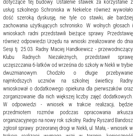
dotyczące tej budowy. Ustalenie stawek za korzystanie z
usług szkolnego Schroniska w Nekielce również wywołało
dość szeroką dyskusję, nie tyle co stawki, ale bardziej
zachowania użytkujących schronisko. W wolnych głosach i
wnioskach radni przedstawili bieżące sprawy. Przedstawię
również odpowiedzi Urzędu na wnioski zrealizowane do dnia
Sesji tj. 25.03. Radny Maciej Handkiewicz - przewodniczący
Klubu Radnych Niezależnych, przedstawił sprawę
uczęszczania 6-latków od września do szkoły w Nekli w trybie
dwuzmianowym. Chodziło o długie przebywanie
najmłodszych uczniów na szkolnej świetlicy. Radny
wnioskował o dodatkowego opiekuna dla pierwszaków oraz
zorganizowanie dla nich większej liczby zajęć dodatkowych.
W odpowiedzi - wniosek w trakcie realizacji, będzie
przedmiotem rozmów podczas opracowania arkusza
organizacyjnego na nowy rok szkolny. Radny Ryszard Bandosz
zgłosił sprawy: przeoranej drogi w Nekli, ul. Mała, - wniosek w
trakcie realizacji wymaga wizji w terenie, konieczność